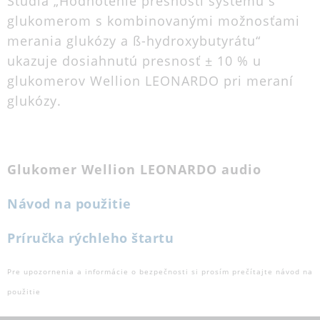
Štúdia „Hodnotenie presnosti systému s
glukomerom s kombinovanými možnosťami
merania glukózy a ß-hydroxybutyrátu“
ukazuje dosiahnutú presnosť ± 10 % u
glukomerov Wellion LEONARDO pri meraní
glukózy.
Glukomer Wellion LEONARDO audio
Návod na použitie
Príručka rýchleho štartu
Pre upozornenia a informácie o bezpečnosti si prosím prečítajte návod na
použitie