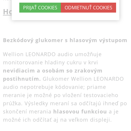
Hovoriaci glukomer
Bezkódový glukomer s hlasovým výstupom
Wellion LEONARDO audio umožňuje
monitorovanie hladiny cukru v krvi
nevidiacim a osobám so zrakovým
postihnutím.
Glukomer Wellion LEONARDO
audio nepotrebuje kódovanie; priame
meranie je možné po vložení testovacieho
prúžka. Výsledky meraní sa odčítajú ihneď po
skončení merania
hlasovou funkciou
a je
možné ich odčítať aj na veľkom displeji.