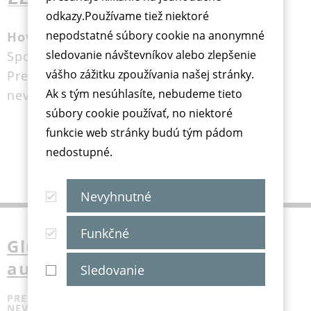
odkazy.Používame tiež niektoré
nepodstatné súbory cookie na anonymné
Hovoriaci glukomer
sledovanie návštevníkov alebo zlepšenie
Spoľahlivý a presný
vášho zážitku zpoužívania našej stránky.
Pre ľudí so zrakovým postihnutím alebo
Ak s tým nesúhlasíte, nebudeme tieto
nevidiacich
súbory cookie používať, no niektoré
funkcie web stránky budú tým pádom
nedostupné.
Nevyhnutné
Funkčné
Glukomer Wellion LEONARDO
audio
Sledovanie
PRE ĽUDÍ SO ZRAKOVÝM POSTIHNUTÍM ALEBO
NEVIDIACICH