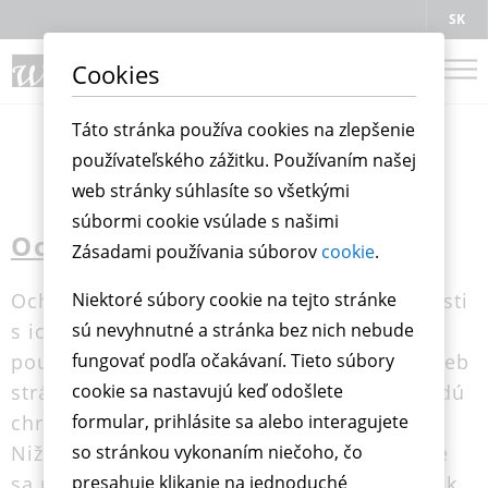
SK
Cookies
Táto stránka používa cookies na zlepšenie
používateľského zážitku. Používaním našej
web stránky súhlasíte so všetkými
súbormi cookie vsúlade s našimi
Ochrana osobných údajov
Zásadami používania súborov
cookie
.
Ochrana vašich osobných údajov v súvislosti
Niektoré súbory cookie na tejto stránke
s ich zhromažďovaním, spracovaním a
sú nevyhnutné a stránka bez nich nebude
používaním počas vašej návštevy našich web
fungovať podľa očakávaní. Tieto súbory
stránok je pre nás dôležitá. Vaše údaje budú
cookie sa nastavujú keď odošlete
chránené v súlade s právnymi predpismi.
formular, prihlásite sa alebo interagujete
Nižšie nájdete informácie o tom, aké údaje
so stránkou vykonaním niečoho, čo
sa počas vašej návštevy našich web stránok
presahuje klikanie na jednoduché