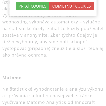
(zdrojová stránka, z ktorej ste prešli na
aktuálnu web stránku alebo súbor).
Vyhodnotenie sa vykonáva – ak to
webhosting vykonáva automaticky – výlučne
na štatistické účely, zatiaľ čo každý používateľ
zostáva v anonymite. Zber týchto údajov je
tiež nevyhnutný, aby sme boli schopní
vystopovať (prípadné) zneužitie a slúži teda aj
ako právna ochrana.
Matomo
Na štatistické vyhodnotenie a analýzu výkonu
a správania sa ľudí na našej web stránke
využívame Matomo Analytics od Innocraft