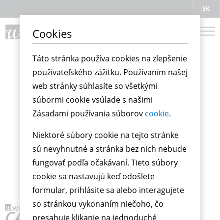
SK
Cookies
Táto stránka používa cookies na zlepšenie
používateľského zážitku. Používaním našej
web stránky súhlasíte so všetkými
súbormi cookie vsúlade s našimi
Zásadami používania súborov
cookie
.
Niektoré súbory cookie na tejto stránke
sú nevyhnutné a stránka bez nich nebude
fungovať podľa očakávaní. Tieto súbory
cookie sa nastavujú keď odošlete
formular, prihlásite sa alebo interagujete
so stránkou vykonaním niečoho, čo
presahuje klikanie na jednoduché