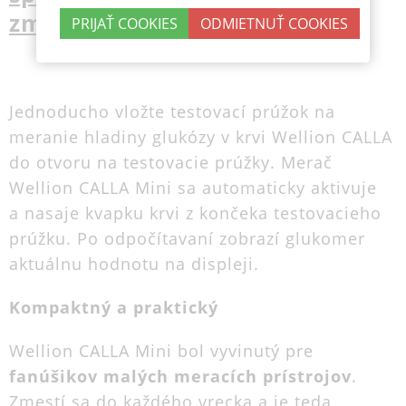
zmestí do každého vrecka
Jednoducho vložte testovací prúžok na
meranie hladiny glukózy v krvi Wellion CALLA
do otvoru na testovacie prúžky. Merač
Wellion CALLA Mini sa automaticky aktivuje
a nasaje kvapku krvi z končeka testovacieho
prúžku. Po odpočítavaní zobrazí glukomer
aktuálnu hodnotu na displeji.
Kompaktný a praktický
Wellion CALLA Mini bol vyvinutý pre
fanúšikov malých meracích prístrojov
.
Zmestí sa do každého vrecka a je teda