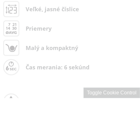
Veľké, jasné číslice
Priemery
Malý a kompaktný
Čas merania: 6 sekúnd
Toggle Cookie Control
0,6 mikrolitra krvi
300 výsledkov v pamäti