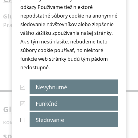
odkazy.Používame tiež niektoré
nepodstatné súbory cookie na anonymné
Glukomer
sledovanie návštevníkov alebo zlepšenie
Praktický a malý
vášho zážitku zpoužívania našej stránky.
Ak s tým nesúhlasíte, nebudeme tieto
súbory cookie používať, no niektoré
funkcie web stránky budú tým pádom
nedostupné.
Nevyhnutné
Funkčné
Glukomer Wellion CALLA Mini
Sledovanie
KOMPAKTNÝ A PRAKTICKÝ
spoľahlivý spoločník, ktorý sa